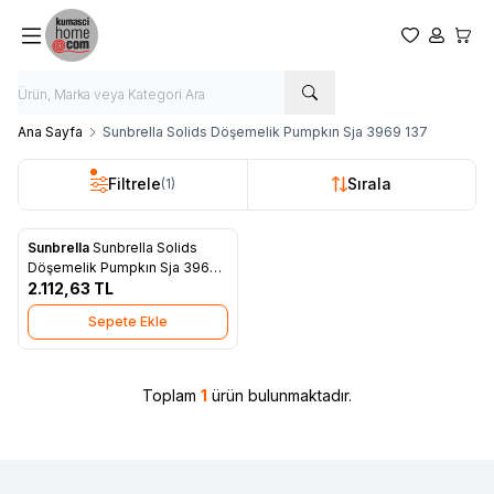
Favorilerim
Hesabım
Sepet
Ana Sayfa
Sunbrella Solids Döşemelik Pumpkın Sja 3969 137
Filtrele
Sırala
(1)
Sunbrella
Sunbrella Solids
Yeni
Favorilere Ekle
Döşemelik Pumpkın Sja 3969
137
2.112,63
TL
Sepete Ekle
Toplam
1
ürün bulunmaktadır.
W
h
t
s
a
p
p
D
e
s
e
H
a
t
t