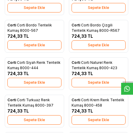
Sepete Ekle
Sepete Ekle
Corti
Corti Bordo Tentelik
Corti
Corti Bordo Çizgili
Yeni
Yeni
Favorilere Ekle
Favorilere Ekle
Kumaş 8000-567
Tentelik Kumaş 8000-R567
724,33
TL
724,33
TL
Sepete Ekle
Sepete Ekle
W
h
t
s
a
p
p
D
e
s
e
H
a
t
t
Corti
Corti Siyah Renk Tentelik
Corti
Corti Naturel Renk
Yeni
Yeni
Favorilere Ekle
Favorilere Ekle
Kumaş 8000-444
Tentelik Kumaş 8000-423
724,33
TL
724,33
TL
Sepete Ekle
Sepete Ekle
Corti
Corti Turkuaz Renk
Corti
Corti Krem Renk Tentelik
Yeni
Yeni
Favorilere Ekle
Favorilere Ekle
Tentelik Kumaş 8000-397
Kumaş 8000-458
724,33
TL
724,33
TL
Sepete Ekle
Sepete Ekle