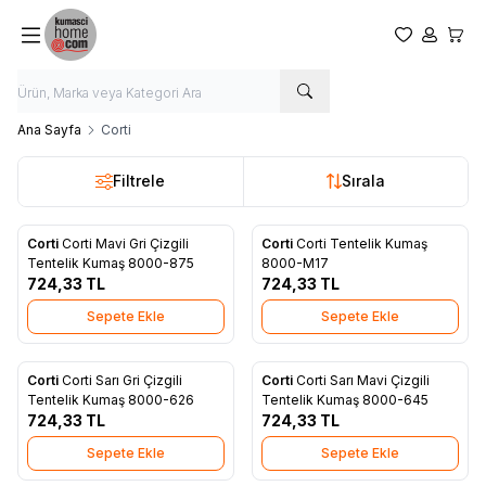
Favorilerim
Hesabım
Sepet
Ana Sayfa
Corti
Filtrele
Sırala
Corti
Corti Mavi Gri Çizgili
Corti
Corti Tentelik Kumaş
Yeni
Yeni
Favorilere Ekle
Favorilere Ekle
Tentelik Kumaş 8000-875
8000-M17
724,33
TL
724,33
TL
Sepete Ekle
Sepete Ekle
Corti
Corti Sarı Gri Çizgili
Corti
Corti Sarı Mavi Çizgili
Yeni
Yeni
Favorilere Ekle
Favorilere Ekle
Tentelik Kumaş 8000-626
Tentelik Kumaş 8000-645
724,33
TL
724,33
TL
Sepete Ekle
Sepete Ekle