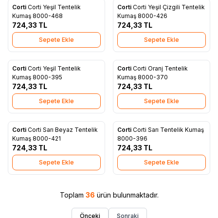
Corti
Corti Yeşil Tentelik
Corti
Corti Yeşil Çizgili Tentelik
Yeni
Yeni
Favorilere Ekle
Favorilere Ekle
Kumaş 8000-468
Kumaş 8000-426
724,33
TL
724,33
TL
Sepete Ekle
Sepete Ekle
Corti
Corti Yeşil Tentelik
Corti
Corti Oranj Tentelik
Yeni
Yeni
Favorilere Ekle
Favorilere Ekle
Kumaş 8000-395
Kumaş 8000-370
724,33
TL
724,33
TL
Sepete Ekle
Sepete Ekle
Corti
Corti Sarı Beyaz Tentelik
Corti
Corti Sarı Tentelik Kumaş
Yeni
Yeni
Favorilere Ekle
Favorilere Ekle
Kumaş 8000-421
8000-396
724,33
TL
724,33
TL
Sepete Ekle
Sepete Ekle
Toplam
36
ürün bulunmaktadır.
Önceki
Sonraki