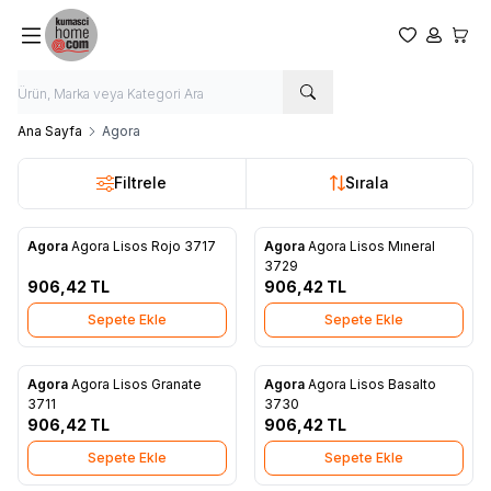
Favorilerim
Hesabım
Sepet
Ana Sayfa
Agora
Filtrele
Sırala
Agora
Agora Lisos Rojo 3717
Agora
Agora Lisos Mıneral
Yeni
Yeni
Favorilere Ekle
Favorilere Ekle
3729
906,42
TL
906,42
TL
Sepete Ekle
Sepete Ekle
Agora
Agora Lisos Granate
Agora
Agora Lisos Basalto
Yeni
Yeni
Favorilere Ekle
Favorilere Ekle
3711
3730
906,42
TL
906,42
TL
Sepete Ekle
Sepete Ekle