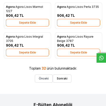
Agora
Agora Lisos Marmol
Agora
Agora Lisos Perla 3735
Yeni
Yeni
Favorilere Ekle
Favorilere Ekle
1227
906,42
TL
906,42
TL
Sepete Ekle
Sepete Ekle
W
h
t
s
a
p
p
D
e
s
e
H
a
t
t
Agora
Agora Lisos Integral
Agora
Agora Lisos Rayure
Yeni
Yeni
Favorilere Ekle
Favorilere Ekle
3705
Beige 3787
906,42
TL
906,42
TL
Sepete Ekle
Sepete Ekle
Toplam
32
ürün bulunmaktadır.
Önceki
Sonraki
E-Bülten Aboneliği