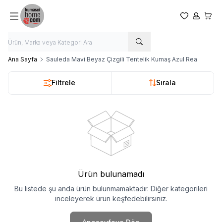
Favorilerim
Hesabım
Sepet
Ana Sayfa
Sauleda Mavi Beyaz Çizgili Tentelik Kumaş Azul Rea
Filtrele
Sırala
Ürün bulunamadı
Bu listede şu anda ürün bulunmamaktadır. Diğer kategorileri
inceleyerek ürün keşfedebilirsiniz.