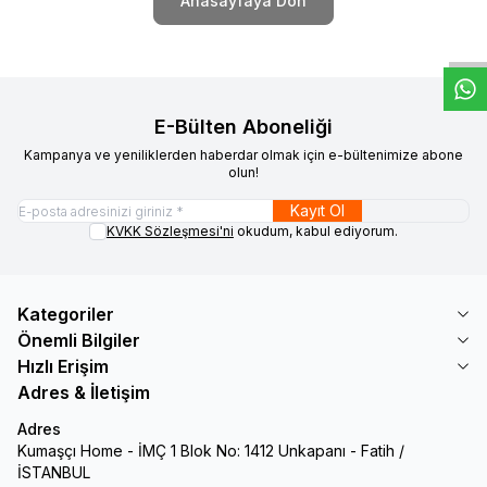
W
h
t
s
a
p
p
D
e
s
e
H
a
t
t
Anasayfaya Dön
E-Bülten Aboneliği
Kampanya ve yeniliklerden haberdar olmak için e-bültenimize abone
olun!
Kayıt Ol
KVKK Sözleşmesi'ni
okudum, kabul ediyorum.
Kategoriler
Önemli Bilgiler
Hızlı Erişim
Adres & İletişim
Adres
Kumaşçı Home - İMÇ 1 Blok No: 1412 Unkapanı - Fatih /
İSTANBUL