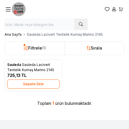
Favorilerim
Hesabım
Sepet
Ana Sayfa
Sauleda Lacivert Tentelik Kumaş Marino 2145
Filtrele
Sırala
(1)
Sauleda
Sauleda Lacivert
Yeni
Favorilere Ekle
Tentelik Kumaş Marino 2145
725,13
TL
Sepete Ekle
Toplam
1
ürün bulunmaktadır.
W
h
t
s
a
p
p
D
e
s
e
H
a
t
t