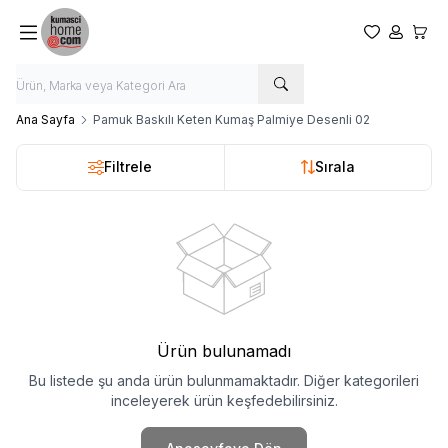
Favorilerim
Hesabım
Sepet
Ana Sayfa
Pamuk Baskılı Keten Kumaş Palmiye Desenli 02
Filtrele
Sırala
Ürün bulunamadı
Bu listede şu anda ürün bulunmamaktadır. Diğer kategorileri
inceleyerek ürün keşfedebilirsiniz.