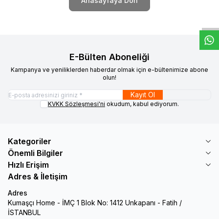
W
h
t
s
a
p
p
D
e
s
e
H
a
t
t
Anasayfaya Dön
E-Bülten Aboneliği
Kampanya ve yeniliklerden haberdar olmak için e-bültenimize abone
olun!
Kayıt Ol
KVKK Sözleşmesi'ni
okudum, kabul ediyorum.
Kategoriler
Önemli Bilgiler
Hızlı Erişim
Adres & İletişim
Adres
Kumaşçı Home - İMÇ 1 Blok No: 1412 Unkapanı - Fatih /
İSTANBUL