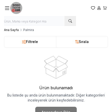
Favorilerim
Hesabım
Sepet
Ana Sayfa
Palmira
Filtrele
Sırala
Ürün bulunamadı
Bu listede şu anda ürün bulunmamaktadır. Diğer kategorileri
inceleyerek ürün keşfedebilirsiniz.