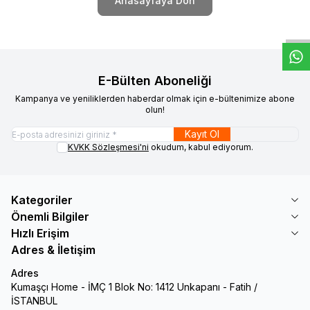
W
h
t
s
a
p
p
D
e
s
e
H
a
t
t
Anasayfaya Dön
E-Bülten Aboneliği
Kampanya ve yeniliklerden haberdar olmak için e-bültenimize abone
olun!
Kayıt Ol
KVKK Sözleşmesi'ni
okudum, kabul ediyorum.
Kategoriler
Önemli Bilgiler
Hızlı Erişim
Adres & İletişim
Adres
Kumaşçı Home - İMÇ 1 Blok No: 1412 Unkapanı - Fatih /
İSTANBUL