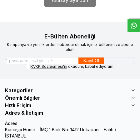
W
h
t
s
a
p
p
D
e
s
e
H
a
t
t
Anasayfaya Dön
E-Bülten Aboneliği
Kampanya ve yeniliklerden haberdar olmak için e-bültenimize abone
olun!
Kayıt Ol
KVKK Sözleşmesi'ni
okudum, kabul ediyorum.
Kategoriler
Önemli Bilgiler
Hızlı Erişim
Adres & İletişim
Adres
Kumaşçı Home - İMÇ 1 Blok No: 1412 Unkapanı - Fatih /
İSTANBUL