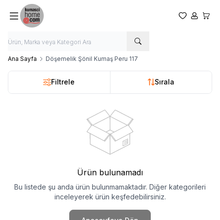
Favorilerim
Hesabım
Sepet
Ana Sayfa
Döşemelik Şönil Kumaş Peru 117
Filtrele
Sırala
Ürün bulunamadı
Bu listede şu anda ürün bulunmamaktadır. Diğer kategorileri
inceleyerek ürün keşfedebilirsiniz.