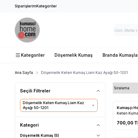
Siparişlerim
Kategoriler
Kategoriler
Döşemelik Kumaş
Branda Kumaşla
Ana Sayfa
Döşemelik Keten Kumaş Liam Kaz Ayağı 50-1201
Seçili Filtreler
Döşemelik Keten Kumaş Liam Kaz
Yeni
Ayağı 50-1201
Kumaşçı 
Favorile
Keten Kuma
50-1201
700,00
T
Kategori
Döşemelik Kumaş
(5)