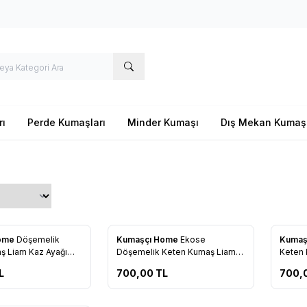
rı
Perde Kumaşları
Minder Kumaşı
Dış Mekan Kumaş
Yeni
Yeni
Home
Döşemelik
Kumaşçı Home
Ekose
Kumaş
re Ekle
Favorilere Ekle
Favo
ş Liam Kaz Ayağı
Döşemelik Keten Kumaş Liam
Keten 
50-701
1700
L
700,00
TL
700,