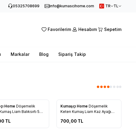
05325708699
info@kumascihome.com
TR
TL
Favorilerim
Hesabım
Sepetim
ı
Markalar
Blog
Sipariş Takip
Yeni
çı Home
Döşemelik
Kumaşçı Home
Döşemelik
rilere Ekle
Favorilere Ekle
Kumaş Liam Balıksırtı 50-
Keten Kumaş Liam Kaz Ayağı
50-1200
00
TL
700,00
TL