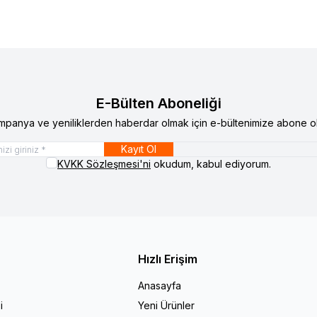
E-Bülten Aboneliği
mpanya ve yeniliklerden haberdar olmak için e-bültenimize abone ol
Kayıt Ol
KVKK Sözleşmesi'ni
okudum, kabul ediyorum.
Hızlı Erişim
Anasayfa
i
Yeni Ürünler