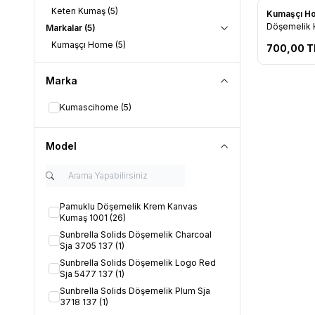
Keten Kumaş
(5)
Yeni
Kumaşçı 
Favorile
Döşemelik 
Markalar
(5)
50-700
Kumaşçı Home
(5)
700,00
T
Marka
Kumascihome
(5)
Model
Pamuklu Döşemelik Krem Kanvas
Kumaş 1001
(26)
Sunbrella Solids Döşemelik Charcoal
Sja 3705 137
(1)
Sunbrella Solids Döşemelik Logo Red
Sja 5477 137
(1)
Sunbrella Solids Döşemelik Plum Sja
3718 137
(1)