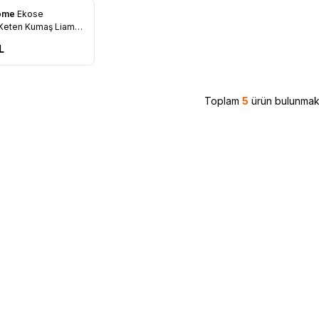
Home
Ekose
re Ekle
Keten Kumaş Liam
L
Toplam
5
ürün bulunmakt