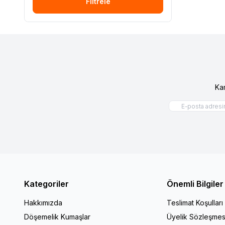
Filtrele
Sja 3757 137
(1)
Sunbrella Solids Döşemelik Lead
Chıne Sja 3756 137
(1)
Sunbrella Solids Döşemelik Shıngles
Sja 3706 137
(1)
Sunbrella Solids Döşemelik Naturel Sja
5404 137
(1)
Sunbrella Solids Döşemelik Blue Storm
Ka
Sja 3942 137
(1)
Sunbrella Solids Döşemelik Charron
Sja 3944 137
(1)
Sunbrella Solids Döşemelik Adrıatıc
Sja 3941 137
(1)
Sunbrella Solids Döşemelik Aruba Sja
5416 137
(1)
Sunbrella Solids Döşemelik True Blue
Sja 5499 137
(1)
Sunbrella Solids Döşemelik Lıme Sja
Kategoriler
Önemli Bilgiler
3936 137
(1)
Sunbrella Solids Döşemelik Carbon Sja
Hakkımızda
Teslimat Koşulları
3906 137
(1)
Döşemelik Kumaşlar
Üyelik Sözleşmes
Sunbrella Solids Döşemelik Nacre Sja