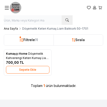
Favorilerim
Hesabım
Sepet
Ana Sayfa
Döşemelik Keten Kumaş Liam Balıksırtı 50-1701
Filtrele
Sırala
(1)
Kumaşçı Home
Döşemelik
Yeni
Favorilere Ekle
Kahverengi Keten Kumaş Liam
Balıksırtı 50-1701
700,00
TL
Sepete Ekle
Toplam
1
ürün bulunmaktadır.
W
h
t
s
a
p
p
D
e
s
e
H
a
t
t