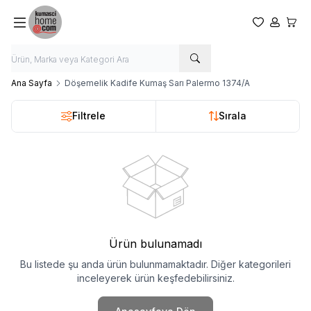
Favorilerim
Hesabım
Sepet
Ana Sayfa
Döşemelik Kadife Kumaş Sarı Palermo 1374/A
Filtrele
Sırala
Ürün bulunamadı
Bu listede şu anda ürün bulunmamaktadır. Diğer kategorileri
inceleyerek ürün keşfedebilirsiniz.