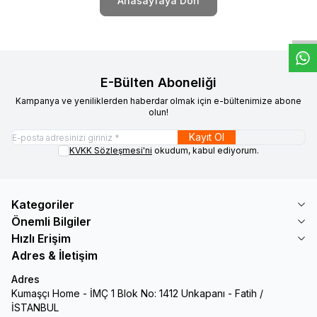
W
h
t
s
a
p
p
D
e
s
e
H
a
t
t
Anasayfaya Dön
E-Bülten Aboneliği
Kampanya ve yeniliklerden haberdar olmak için e-bültenimize abone
olun!
Kayıt Ol
KVKK Sözleşmesi'ni
okudum, kabul ediyorum.
Kategoriler
Önemli Bilgiler
Hızlı Erişim
Adres & İletişim
Adres
Kumaşçı Home - İMÇ 1 Blok No: 1412 Unkapanı - Fatih /
İSTANBUL